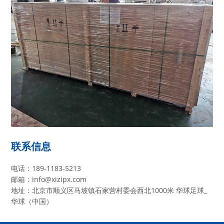
联系信息
电话：189-1183-5213
邮箱：info@xizipx.com
地址：北京市顺义区马坡镇石家营村委会西北1000米 华球足球_
华球（中国）